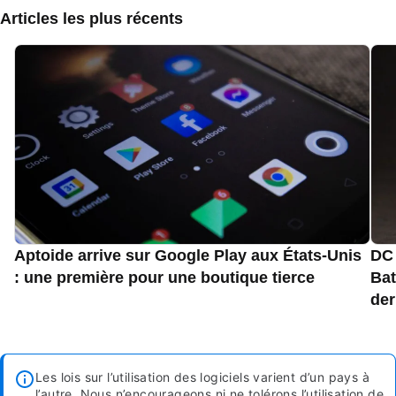
Articles les plus récents
Aptoide arrive sur Google Play aux États-Unis
DC 
: une première pour une boutique tierce
Bat
der
Les lois sur l’utilisation des logiciels varient d’un pays à
l’autre. Nous n’encourageons ni ne tolérons l’utilisation de