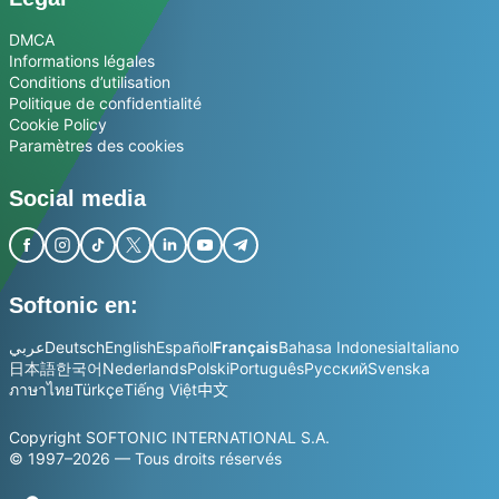
DMCA
Informations légales
Conditions d’utilisation
Politique de confidentialité
Cookie Policy
Paramètres des cookies
Social media
Softonic en:
عربي
Deutsch
English
Español
Français
Bahasa Indonesia
Italiano
日本語
한국어
Nederlands
Polski
Português
Русский
Svenska
ภาษาไทย
Türkçe
Tiếng Việt
中文
Copyright SOFTONIC INTERNATIONAL S.A.
© 1997–2026 — Tous droits réservés