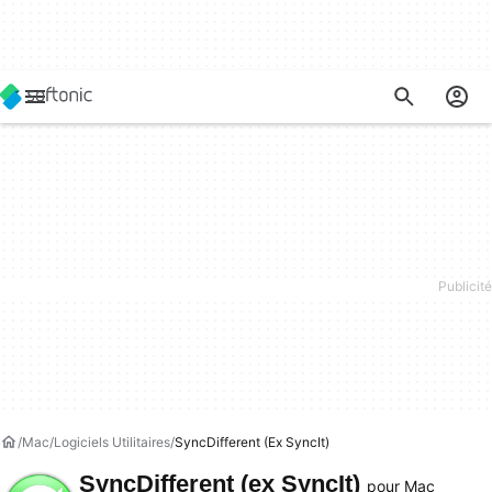
Mac
Logiciels Utilitaires
SyncDifferent (ex SyncIt)
SyncDifferent (ex SyncIt)
pour Mac