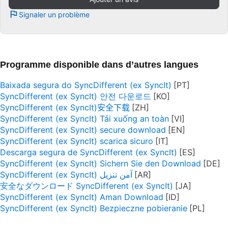
Signaler un problème
Programme disponible dans d’autres langues
Baixada segura do SyncDifferent (ex SyncIt)
SyncDifferent (ex SyncIt) 안전 다운로드
SyncDifferent (ex SyncIt)安全下载
SyncDifferent (ex SyncIt) Tải xuống an toàn
SyncDifferent (ex SyncIt) secure download
SyncDifferent (ex SyncIt) scarica sicuro
Descarga segura de SyncDifferent (ex SyncIt)
SyncDifferent (ex SyncIt) Sichern Sie den Download
SyncDifferent (ex SyncIt) آمن تنزيل
安全なダウンロード SyncDifferent (ex SyncIt)
SyncDifferent (ex SyncIt) Aman Download
SyncDifferent (ex SyncIt) Bezpieczne pobieranie