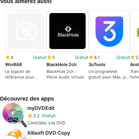
Vous aimerez aussi
4
Gratuit
5
Gratuit
4.1
Gratuit
2
WinRAR
BlackHole 2ch
3uTools
Le logiciel de
BlackHole 2ch :
Un programme
Tran
référence pour
Pilote Audio Virtuel
gratuit pour Mac, par
fich
compresser vos
3uTools.
Andr
fichiers
Découvrez des apps
myDVDEdit
3.2
Gratuit
Contrôlez vos DVD
Xilisoft DVD Copy