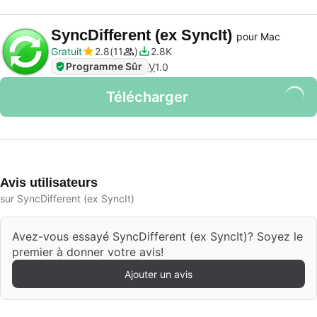
SyncDifferent (ex SyncIt)
pour Mac
Gratuit
2.8
11
2.8K
Programme Sûr
V
1.0
Télécharger
Avis utilisateurs
sur SyncDifferent (ex SyncIt)
Avez-vous essayé SyncDifferent (ex SyncIt)? Soyez le
premier à donner votre avis!
Ajouter un avis